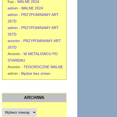
Kaz
-
WALNE 2024
admin
-
WALNE 2024
admin
-
PRZYPOMINAMY ART.
267D
admin
-
PRZYPOMINAMY ART.
267D
anonim
-
PRZYPOMINAMY ART.
267D
Anonim
-
W METALOWCU PO
STAREMU
Anonim
-
TEGOROCZNE WALNE
admin
-
Będzie bez zmian
ARCHIWA
A
r