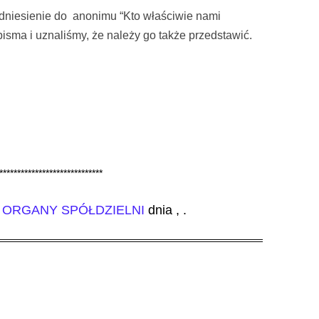
dniesienie do anonimu “Kto właściwie nami
isma i uznaliśmy, że należy go także przedstawić.
*****************************
w
ORGANY SPÓŁDZIELNI
dnia
,
.