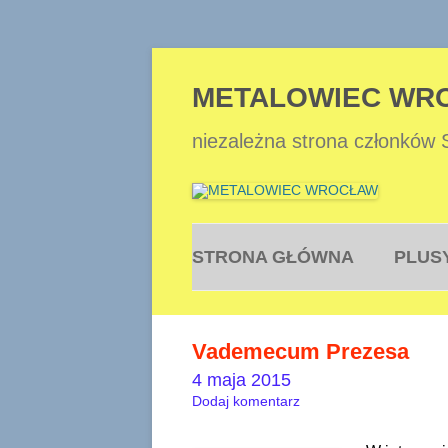
METALOWIEC WR
niezależna strona członków
STRONA GŁÓWNA
PLUS
Vademecum Prezesa
4 maja 2015
Dodaj komentarz