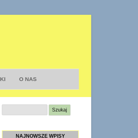
KI
O NAS
S
z
u
k
NAJNOWSZE WPISY
a