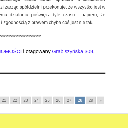
 zarząd spółdzielni przekonuje, że wszystko jest w
mu działaniu poświęca tyle czasu i papieru, że
i zgodnością z prawem chyba coś jest nie tak.
*****************************
HOMOŚCI
i otagowany
Grabiszyńska 309
,
21
22
23
24
25
26
27
28
29
»