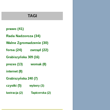
c
h
i
w
a
TAGI
prawo
(41)
Rada Nadzorcza
(34)
Walne Zgromadzenie
(30)
forsa
(24)
zarząd
(22)
Grabiszyńska 309
(16)
prezes
(13)
womak
(8)
internet
(8)
Grabiszyńska 240
(7)
czystki
(5)
wybory
(3)
lustracja
(2)
Tapicerska
(2)