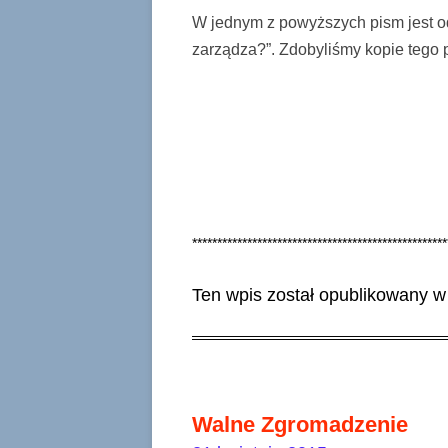
W jednym z powyższych pism jest o
zarządza?”. Zdobyliśmy kopie tego p
***************************************************
Ten wpis został opublikowany 
Walne Zgromadzenie