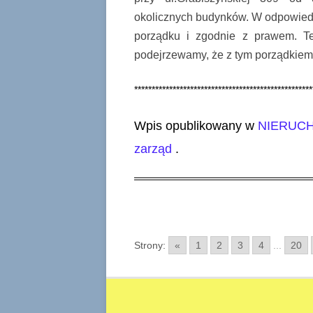
okolicznych budynków. W odpowiedzi
porządku i zgodnie z prawem. Te
podejrzewamy, że z tym porządkiem 
***************************************************
Wpis opublikowany w
NIERUC
zarząd
.
Strony:
«
1
2
3
4
...
20