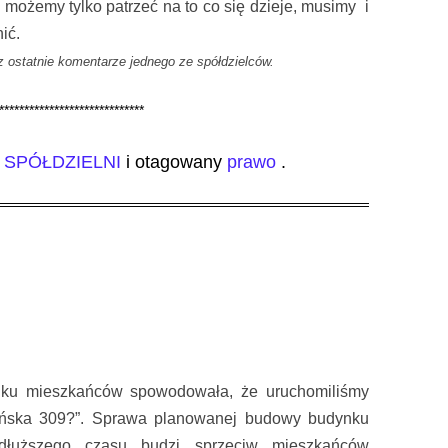
możemy tylko patrzeć na to co się dzieje, musimy i
ić.
z ostatnie komentarze jednego ze spółdzielców.
*****************************
SPÓŁDZIELNI
i otagowany
prawo
.
lku mieszkańców spowodowała, że uruchomiliśmy
yńska 309?”. Sprawa planowanej budowy budynku
 dłuższego czasu budzi sprzeciw mieszkańców