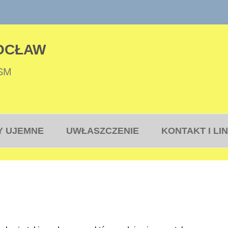
OCŁAW
 SM
Przejdź
do
Y UJEMNE
UWŁASZCZENIE
KONTAKT I LIN
treści