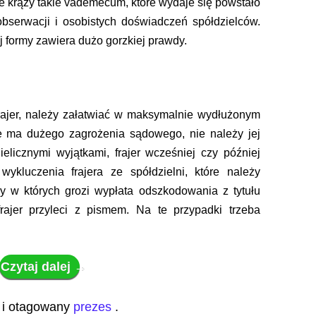
e krąży takie vademecum, które wydaje się powstało
bserwacji i osobistych doświadczeń spółdzielców.
j formy zawiera dużo gorzkiej prawdy.
rajer, należy załatwiać w maksymalnie wydłużonym
nie ma dużego zagrożenia sądowego, nie należy jej
elicznymi wyjątkami, frajer wcześniej czy później
ykluczenia frajera ze spółdzielni, które należy
y w których grozi wypłata odszkodowania z tytułu
 frajer przyleci z pismem. Na te przypadki trzeba
Czytaj dalej
→
i otagowany
prezes
.