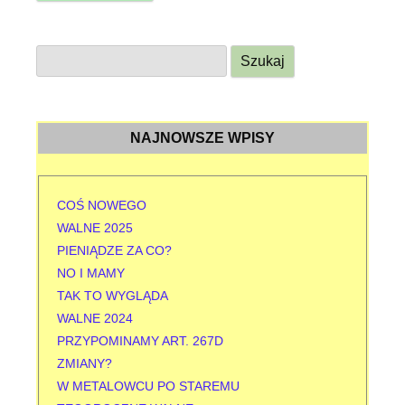
S
z
u
k
NAJNOWSZE WPISY
a
j
:
COŚ NOWEGO
WALNE 2025
PIENIĄDZE ZA CO?
NO I MAMY
TAK TO WYGLĄDA
WALNE 2024
PRZYPOMINAMY ART. 267D
ZMIANY?
W METALOWCU PO STAREMU