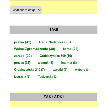
A
r
c
h
i
w
a
TAGI
prawo
(41)
Rada Nadzorcza
(34)
Walne Zgromadzenie
(30)
forsa
(24)
zarząd
(22)
Grabiszyńska 309
(16)
prezes
(13)
womak
(8)
internet
(8)
Grabiszyńska 240
(7)
czystki
(5)
wybory
(3)
lustracja
(2)
Tapicerska
(2)
ZAKŁADKI