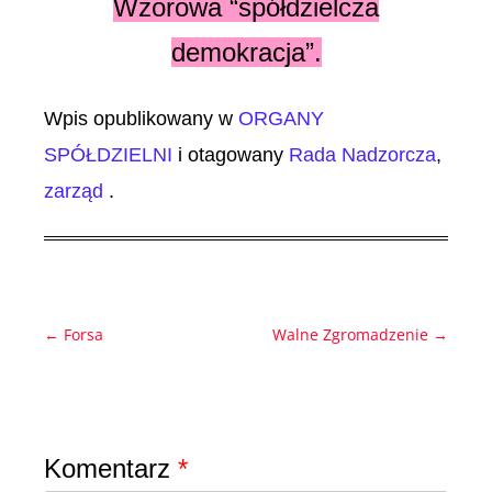
Wzorowa “spółdzielcza
demokracja”.
Wpis opublikowany w
ORGANY
SPÓŁDZIELNI
i otagowany
Rada Nadzorcza
,
zarząd
.
←
Forsa
Walne Zgromadzenie
→
Nawigacja
wpisu
Dodaj komentarz
Komentarz
*