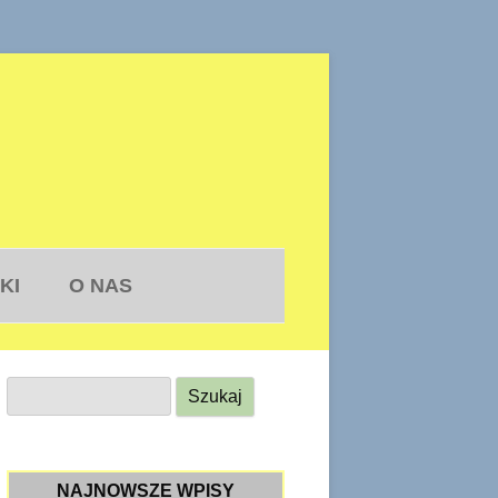
KI
O NAS
S
z
u
k
NAJNOWSZE WPISY
a