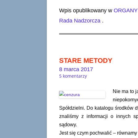
Wpis opublikowany w
ORGANY 
Rada Nadzorcza
.
STARE METODY
8 marca 2017
5 komentarzy
Nie ma to 
niepokorn
Spółdzielni. Do katalogu środków dy
znaliśmy z informacji o innych s
sądowy.
Jest się czym pochwalić – równamy 