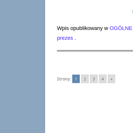
Wpis opublikowany w
OGÓLNE
prezes
.
Strony:
1
2
3
4
»