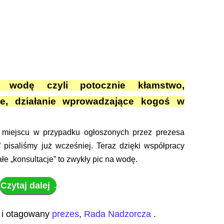
 wodę czyli potocznie kłamstwo,
ie, działanie wprowadzające kogoś w
a miejscu w przypadku ogłoszonych przez prezesa
i” pisaliśmy już wcześniej. Teraz dzięki współpracy
łe „konsultacje” to zwykły pic na wodę.
Czytaj dalej
→
i otagowany
prezes
,
Rada Nadzorcza
.