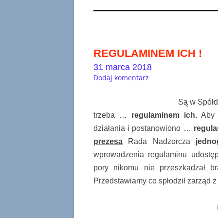
REGULAMINEM ICH !
31 marca 2018
Dodaj komentarz
Są w Spółdz
trzeba …
regulaminem ich.
Aby p
działania i postanowiono …
regula
prezesa
Rada Nadzorcza
jedno
wprowadzenia regulaminu udostęp
pory nikomu nie przeszkadzał b
Przedstawiamy co spłodził zarząd 