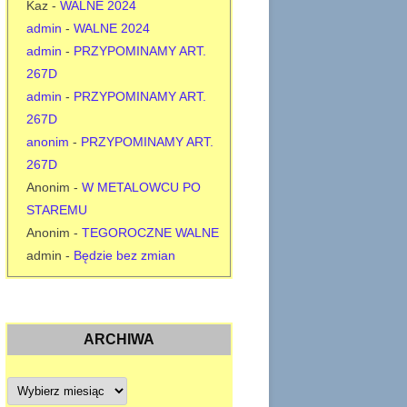
Kaz
-
WALNE 2024
admin
-
WALNE 2024
admin
-
PRZYPOMINAMY ART.
267D
admin
-
PRZYPOMINAMY ART.
267D
anonim
-
PRZYPOMINAMY ART.
267D
Anonim
-
W METALOWCU PO
STAREMU
Anonim
-
TEGOROCZNE WALNE
admin
-
Będzie bez zmian
ARCHIWA
A
r