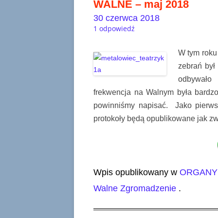
WALNE – maj 2018
30 czerwca 2018
1 odpowiedź
W tym roku
zebrań był
odbywało 
frekwencja na Walnym była bardzo
powinniśmy napisać. Jako pierws
protokoły będą opublikowane jak zwy
Wpis opublikowany w
ORGANY 
Walne Zgromadzenie
.