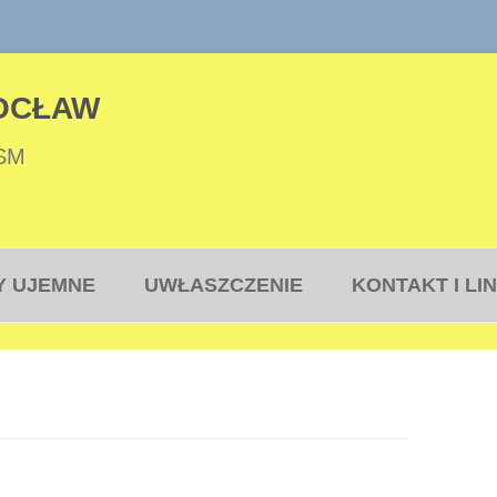
OCŁAW
 SM
Przejdź
do
Y UJEMNE
UWŁASZCZENIE
KONTAKT I LIN
treści