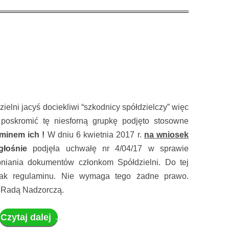
ielni jacyś dociekliwi “szkodnicy spółdzielczy” więc
oskromić tę niesforną grupkę podjęto stosowne
minem ich !
W dniu 6 kwietnia 2017 r.
na wniosek
głośnie
podjęła uchwałę nr 4/04/17 w sprawie
niania dokumentów członkom Spółdzielni. Do tej
rak regulaminu. Nie wymaga tego żadne prawo.
z Radą Nadzorczą.
Czytaj dalej
→