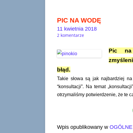
PIC NA WODĘ
11 kwietnia 2018
2 komentarze
Pic na
zmyślen
błąd.
Takie słowa są jak najbardziej n
“konsultacji”. Na temat „konsultacj
otrzymaliśmy potwierdzenie, że te ca
Wpis opublikowany w
OGÓLNE