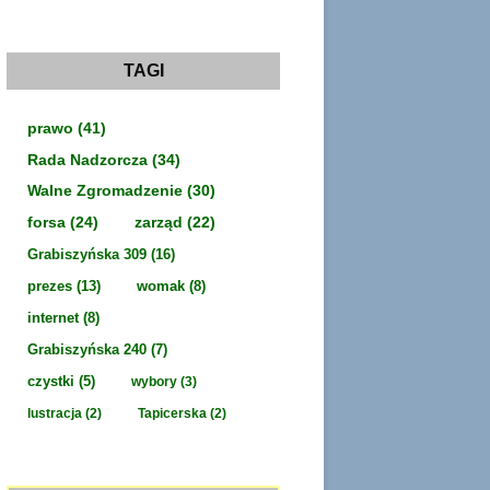
c
h
i
w
a
TAGI
prawo
(41)
Rada Nadzorcza
(34)
Walne Zgromadzenie
(30)
forsa
(24)
zarząd
(22)
Grabiszyńska 309
(16)
prezes
(13)
womak
(8)
internet
(8)
Grabiszyńska 240
(7)
czystki
(5)
wybory
(3)
lustracja
(2)
Tapicerska
(2)