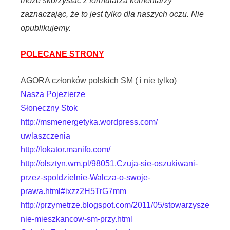
może skorzystać z formularza komentarzy
zaznaczając, że to jest tylko dla naszych oczu. Nie
opublikujemy.
POLECANE STRONY
AGORA członków polskich SM ( i nie tylko)
Nasza Pojezierze
Słoneczny Stok
http://msmenergetyka.wordpress.com/
uwlaszczenia
http://lokator.manifo.com/
http://olsztyn.wm.pl/98051,Czuja-sie-oszukiwani-
przez-spoldzielnie-Walcza-o-swoje-
prawa.html#ixzz2H5TrG7mm
http://przymetrze.blogspot.com/2011/05/stowarzysze
nie-mieszkancow-sm-przy.html