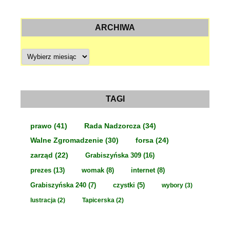
ARCHIWA
A
r
c
h
i
w
a
TAGI
prawo
(41)
Rada Nadzorcza
(34)
Walne Zgromadzenie
(30)
forsa
(24)
zarząd
(22)
Grabiszyńska 309
(16)
prezes
(13)
womak
(8)
internet
(8)
Grabiszyńska 240
(7)
czystki
(5)
wybory
(3)
lustracja
(2)
Tapicerska
(2)