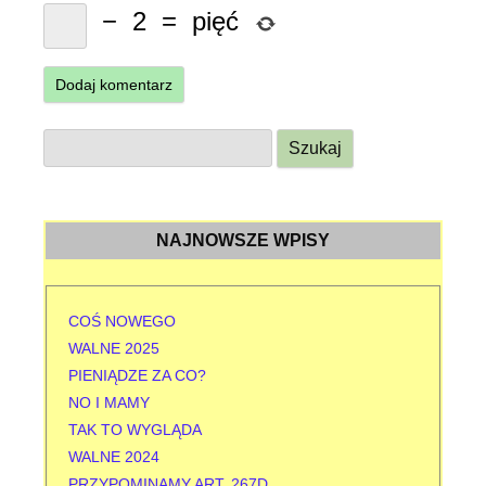
−
2
=
pięć
S
z
u
k
NAJNOWSZE WPISY
a
j
:
COŚ NOWEGO
WALNE 2025
PIENIĄDZE ZA CO?
NO I MAMY
TAK TO WYGLĄDA
WALNE 2024
PRZYPOMINAMY ART. 267D