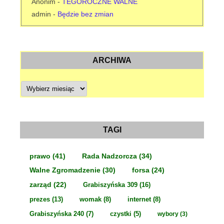
Anonim
-
TEGOROCZNE WALNE
admin
-
Będzie bez zmian
ARCHIWA
A
r
c
h
i
w
a
TAGI
prawo
(41)
Rada Nadzorcza
(34)
Walne Zgromadzenie
(30)
forsa
(24)
zarząd
(22)
Grabiszyńska 309
(16)
prezes
(13)
womak
(8)
internet
(8)
Grabiszyńska 240
(7)
czystki
(5)
wybory
(3)