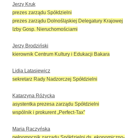
Jerzy Kruk
prezes zarządu Spółdzielni
prezes zarządu Dolnośląskiej Delegatury Krajowej
Izby Gosp. Nieruchomościami
Jerzy Brodziński
kierownik Centrum Kultury i Edukacji Bakara
Lidia Latasiewicz
sekretarz Rady Nadzorczej Spółdzielni
Katarzyna Różycka
asystentka prezesa zarządu Spółdzielni
wspólnik i prokurent „Perfect-Tax”
Maria Raczyńska
pełnomocnik zarządu Spółdzielni ds. ekonomiczno-