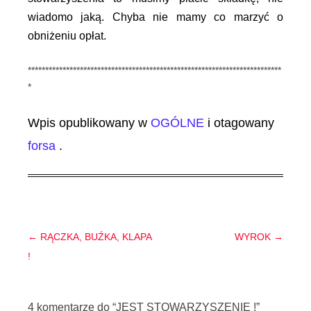
wiadomo jaką. Chyba nie mamy co marzyć o
obniżeniu opłat.
*************************************************************************
*
Wpis opublikowany w
OGÓLNE
i otagowany
forsa
.
Nawigacja
←
RĄCZKA, BUŹKA, KLAPA
WYROK
→
wpisu
!
4 komentarze do “
JEST STOWARZYSZENIE !
”