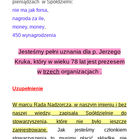
pieniądzach w Spółdzielni:
nie ma jak forsa
,
nagroda za ile
,
money, money
,
450 wynagrodzenia
Jesteśmy pełni uznania dla p. Jerzego
Kruka, który w wieku 78 lat jest prezesem
w
trzech
organizacjach .
Uzupełnienie
W marcu Rada Nadzorcza, w naszym imieniu i bez
naszej wiedzy, zapisała Spółdzielnię do
stowarzyszenia, które nie było jeszcze
zarejestrowane.
Jak jesteśmy członkiem
stowarzyszenia to musimy płacić składkę, nie