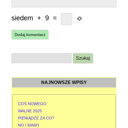
siedem
+
9
=
S
z
u
k
NAJNOWSZE WPISY
a
j
:
COŚ NOWEGO
WALNE 2025
PIENIĄDZE ZA CO?
NO I MAMY