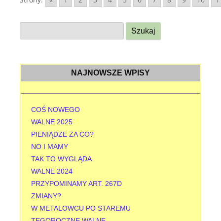
S
z
u
k
NAJNOWSZE WPISY
a
j
:
COŚ NOWEGO
WALNE 2025
PIENIĄDZE ZA CO?
NO I MAMY
TAK TO WYGLĄDA
WALNE 2024
PRZYPOMINAMY ART. 267D
ZMIANY?
W METALOWCU PO STAREMU
TEGOROCZNE WALNE