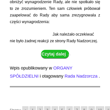
obniżyć wynagrodzenie Rady, ale nie spotkało się
to ze zrozumieniem. Ten sam człowiek próbował
zaapelować do Rady aby sama zrezygnowała z
części wynagrodzenia:
Jak należało oczekiwać
nie było żadnej reakcji ze strony Rady Nadzorczej.
Czytaj dalej
→
Wpis opublikowany w
ORGANY
SPÓŁDZIELNI
i otagowany
Rada Nadzorcza
.
Strony:
«
1
2
3
4
5
6
7
8
9
10
1