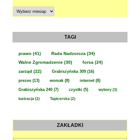
A
r
c
h
i
w
a
TAGI
prawo
(41)
Rada Nadzorcza
(34)
Walne Zgromadzenie
(30)
forsa
(24)
zarząd
(22)
Grabiszyńska 309
(16)
prezes
(13)
womak
(8)
internet
(8)
Grabiszyńska 240
(7)
czystki
(5)
wybory
(3)
lustracja
(2)
Tapicerska
(2)
ZAKŁADKI