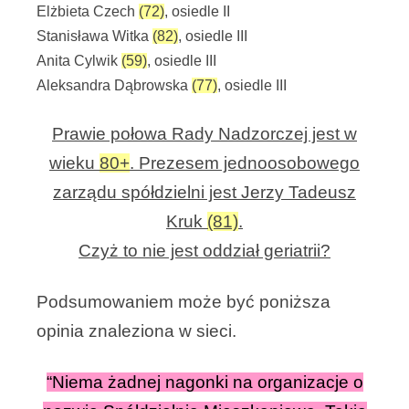
Elżbieta Czech
(72)
, osiedle II
Stanisława Witka
(82)
, osiedle III
Anita Cylwik
(59)
, osiedle III
Aleksandra Dąbrowska
(77)
, osiedle III
Prawie połowa Rady Nadzorczej jest w
wieku
80+
.
Prezesem jednoosobowego
zarządu spółdzielni jest Jerzy Tadeusz
Kruk
(81)
.
Czyż to nie jest oddział geriatrii?
Podsumowaniem może być poniższa
opinia znaleziona w sieci.
“Niema żadnej nagonki na organizacje o