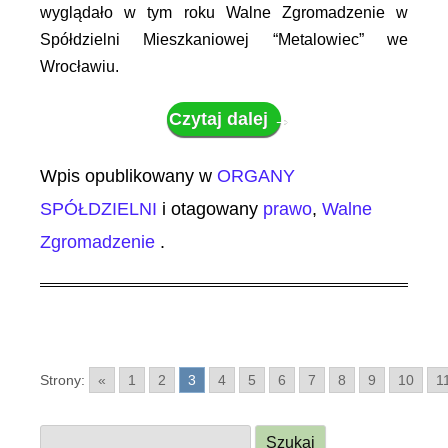
wyglądało w tym roku Walne Zgromadzenie w
Spółdzielni Mieszkaniowej “Metalowiec” we
Wrocławiu.
Czytaj dalej
→
Wpis opublikowany w
ORGANY
SPÓŁDZIELNI
i otagowany
prawo
,
Walne
Zgromadzenie
.
Strony:
«
1
2
3
4
5
6
7
8
9
10
1
S