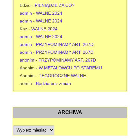
Edzio
-
PIENIĄDZE ZA CO?
admin
-
WALNE 2024
admin
-
WALNE 2024
Kaz
-
WALNE 2024
admin
-
WALNE 2024
admin
-
PRZYPOMINAMY ART. 267D
admin
-
PRZYPOMINAMY ART. 267D
anonim
-
PRZYPOMINAMY ART. 267D
Anonim
-
W METALOWCU PO STAREMU
Anonim
-
TEGOROCZNE WALNE
admin
-
Będzie bez zmian
ARCHIWA
A
r
c