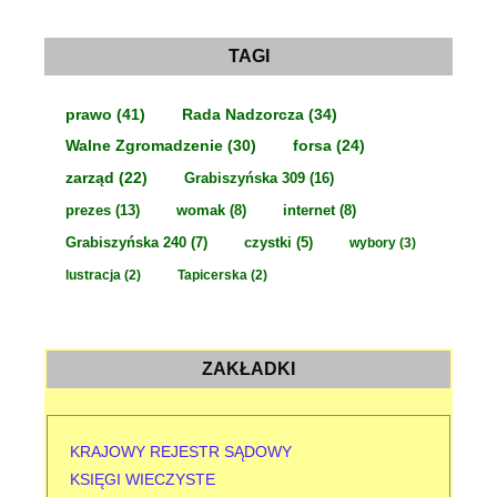
h
i
w
a
TAGI
prawo
(41)
Rada Nadzorcza
(34)
Walne Zgromadzenie
(30)
forsa
(24)
zarząd
(22)
Grabiszyńska 309
(16)
prezes
(13)
womak
(8)
internet
(8)
Grabiszyńska 240
(7)
czystki
(5)
wybory
(3)
lustracja
(2)
Tapicerska
(2)
ZAKŁADKI
KRAJOWY REJESTR SĄDOWY
KSIĘGI WIECZYSTE