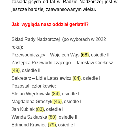
zasiadających od lat w Radzie Nadzorczej jest w
jeszcze bardziej zaawansowanym wieku.
Jak wygląda nasz oddział geriatrii?
Skład Rady Nadzorczej (po wyborach w 2022
roku)
:
Przewodniczący – Wojciech Wąs
(68)
, osiedle III
Zastępca Przewodniczącego – Jarosław Ciołkosz
(49)
, osiedle II
Sekretarz – Lidia Latasiewicz
(84)
, osiedle I
Pozostali członkowie:
Stefan Więckowski
(84)
, osiedle I
Magdalena Graczyk
(46)
, osiedle I
Jan Kubiak
(83)
, osiedle I
Wanda Szklarska
(80)
, osiedle II
Edmund Krawiec
(79)
, osiedle II