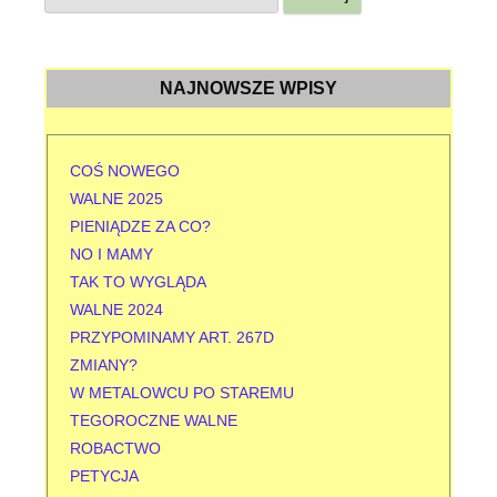
z
u
k
NAJNOWSZE WPISY
a
j
:
COŚ NOWEGO
WALNE 2025
PIENIĄDZE ZA CO?
NO I MAMY
TAK TO WYGLĄDA
WALNE 2024
PRZYPOMINAMY ART. 267D
ZMIANY?
W METALOWCU PO STAREMU
TEGOROCZNE WALNE
ROBACTWO
PETYCJA