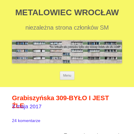
METALOWIEC WROCŁAW
niezależna strona członków SM
Przejdź
Menu
do
treści
Grabiszyńska 309-BYŁO I JEST
ŹLE
3 maja 2017
24 komentarze