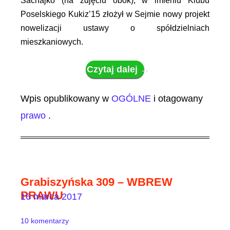
Sachajko (na zdjęciu obok), w imieniu Klubu
Poselskiego Kukiz’15 złożył w Sejmie nowy projekt
nowelizacji ustawy o spółdzielniach
mieszkaniowych.
Czytaj dalej
→
Wpis opublikowany w
OGÓLNE
i otagowany
prawo
.
Grabiszyńska 309 – WBREW
PRAWU
16 marca 2017
10 komentarzy