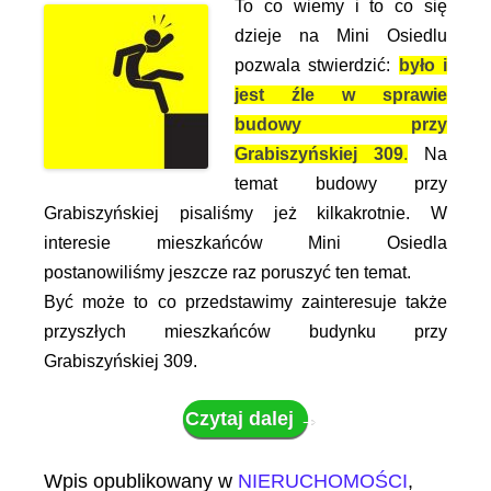
To co wiemy i to co się
dzieje na Mini Osiedlu
pozwala stwierdzić:
było i
jest źle w sprawie
budowy przy
Grabiszyńskiej 309
.
Na
temat budowy przy
Grabiszyńskiej pisaliśmy jeż kilkakrotnie. W
interesie mieszkańców Mini Osiedla
postanowiliśmy jeszcze raz poruszyć ten temat.
Być może to co przedstawimy zainteresuje także
przyszłych mieszkańców budynku przy
Grabiszyńskiej 309.
Czytaj dalej
→
Wpis opublikowany w
NIERUCHOMOŚCI
,