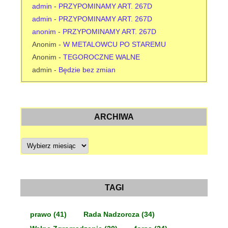
admin
-
PRZYPOMINAMY ART. 267D
admin
-
PRZYPOMINAMY ART. 267D
anonim
-
PRZYPOMINAMY ART. 267D
Anonim
-
W METALOWCU PO STAREMU
Anonim
-
TEGOROCZNE WALNE
admin
-
Będzie bez zmian
ARCHIWA
A
r
c
h
i
w
a
TAGI
prawo
(41)
Rada Nadzorcza
(34)