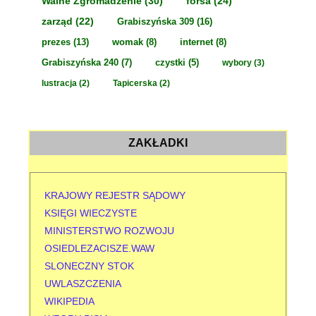
Walne Zgromadzenie
(30)
forsa
(24)
zarząd
(22)
Grabiszyńska 309
(16)
prezes
(13)
womak
(8)
internet
(8)
Grabiszyńska 240
(7)
czystki
(5)
wybory
(3)
lustracja
(2)
Tapicerska
(2)
ZAKŁADKI
KRAJOWY REJESTR SĄDOWY
KSIĘGI WIECZYSTE
MINISTERSTWO ROZWOJU
OSIEDLEZACISZE.WAW
SLONECZNY STOK
UWLASZCZENIA
WIKIPEDIA