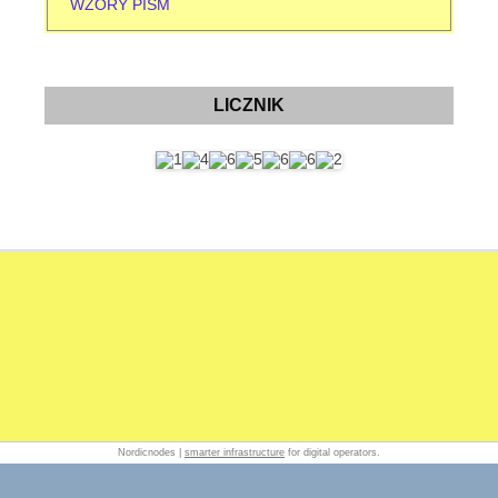
WZORY PISM
LICZNIK
Nordicnodes |
smarter infrastructure
for digital operators.