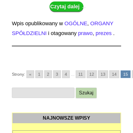
Czytaj dalej
→
Wpis opublikowany w
OGÓLNE
,
ORGANY
SPÓŁDZIELNI
i otagowany
prawo
,
prezes
.
Strony:
«
1
2
3
4
...
11
12
13
14
15
S
z
u
k
NAJNOWSZE WPISY
a
j