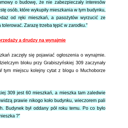
umowy o budowę, że nie zabezpieczały interesów
istę osób, które wykupiły mieszkania w tym budynku,
zedaż od ręki mieszkań, a pasożytów wyrzucić ze
a tolerować. Zarazę trzeba tępić w zarodku.”
sprzedaży a drudzy na wynajmie
zkań zaczęły się pojawiać ogłoszenia o wynajmie.
ielczym bloku przy Grabiszyńskiej 309 zaczynały
W tym miejscu kolejny cytat z blogu o Muchoborze
iej 309 jest 60 mieszkań, a mieszka tam zaledwie
e widzą prawie nikogo koło budynku, wieczorem pali
ch. Budynek był oddany pół roku temu. Po co było
mieszka ?”