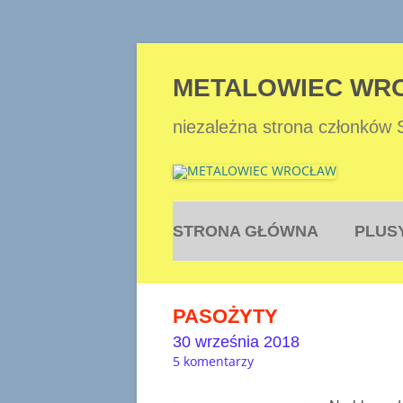
METALOWIEC WR
niezależna strona członków
STRONA GŁÓWNA
PLUS
PASOŻYTY
30 września 2018
5 komentarzy