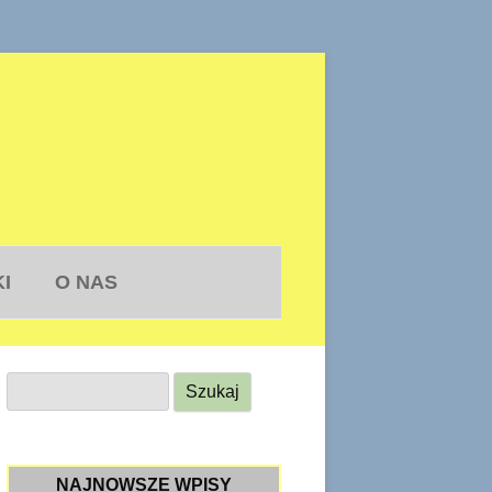
KI
O NAS
S
z
u
k
NAJNOWSZE WPISY
a