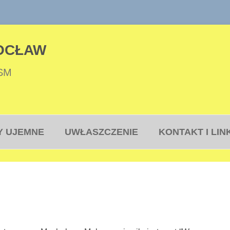
OCŁAW
 SM
Przejdź
do
Y UJEMNE
UWŁASZCZENIE
KONTAKT I LIN
treści