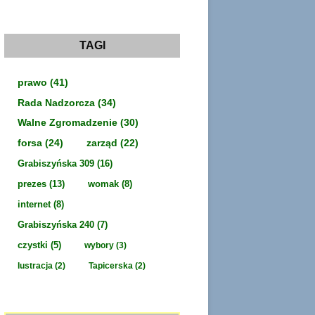
c
h
i
w
a
TAGI
prawo
(41)
Rada Nadzorcza
(34)
Walne Zgromadzenie
(30)
forsa
(24)
zarząd
(22)
Grabiszyńska 309
(16)
prezes
(13)
womak
(8)
internet
(8)
Grabiszyńska 240
(7)
czystki
(5)
wybory
(3)
lustracja
(2)
Tapicerska
(2)