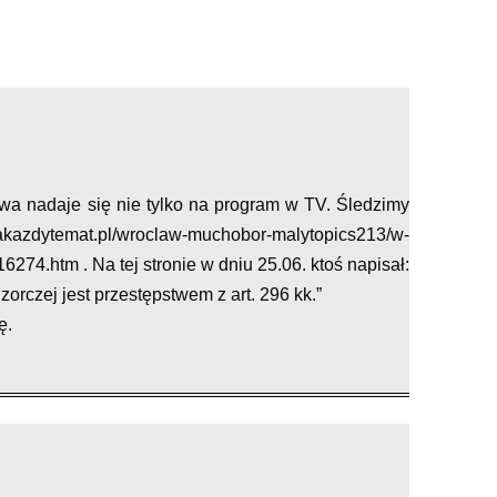
wa nadaje się nie tylko na program w TV. Śledzimy
zdytemat.pl/wroclaw-muchobor-malytopics213/w-
16274.htm . Na tej stronie w dniu 25.06. ktoś napisał:
orczej jest przestępstwem z art. 296 kk.”
ę.