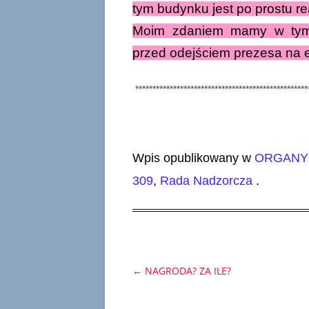
tym budynku jest po prostu rea
Moim zdaniem mamy w tym 
przed odejściem prezesa na e
**************************************************
Wpis opublikowany w
ORGANY 
309
,
Rada Nadzorcza
.
←
NAGRODA? ZA ILE?
Nawigacja
wpisu