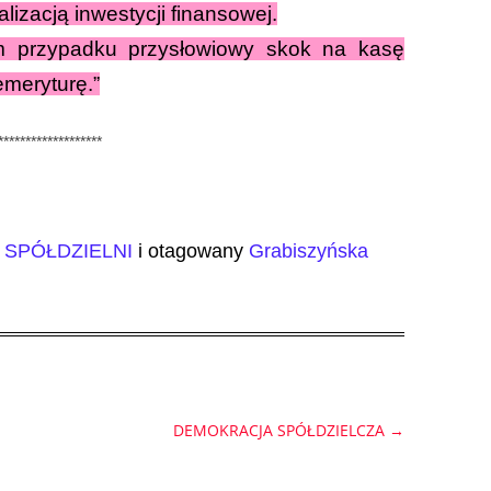
lizacją inwestycji finansowej.
przypadku przysłowiowy skok na kasę
meryturę.”
*******************
SPÓŁDZIELNI
i otagowany
Grabiszyńska
DEMOKRACJA SPÓŁDZIELCZA
→