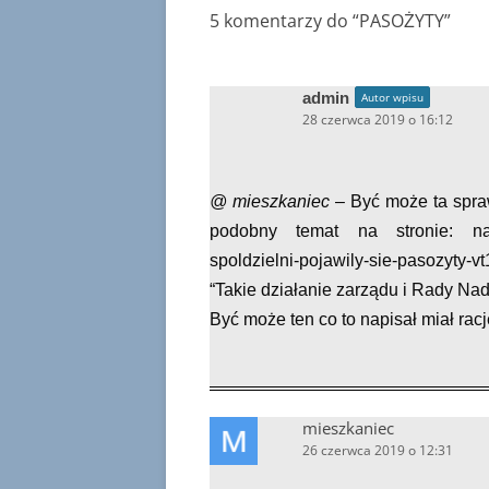
5 komentarzy do “
PASOŻYTY
”
admin
Autor wpisu
28 czerwca 2019 o 16:12
@ mieszkaniec
– Być może ta spra
podobny temat na stronie: naka
spoldzielni-pojawily-sie-pasozyty-vt
“Takie działanie zarządu i Rady Nadz
Być może ten co to napisał miał racj
mieszkaniec
26 czerwca 2019 o 12:31