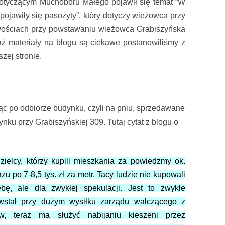
otyczącym Muchoboru Małego pojawił się temat “W
 pojawiły się pasożyty”, który dotyczy wieżowca przy
owościach przy powstawaniu wieżowca Grabiszyńska
waż materiały na blogu są ciekawe postanowiliśmy z
zej stronie.
iąc po odbiorze budynku, czyli na pniu, sprzedawane
ku przy Grabiszyńskiej 309. Tutaj cytat z blogu o
ielcy, którzy kupili mieszkania za powiedzmy ok.
zu po 7-8,5 tys. zł za metr. Tacy ludzie nie kupowali
ebę, ale dla zwykłej spekulacji. Jest to zwykłe
owstał przy dużym wysiłku zarządu walczącego z
w, teraz ma służyć nabijaniu kieszeni przez