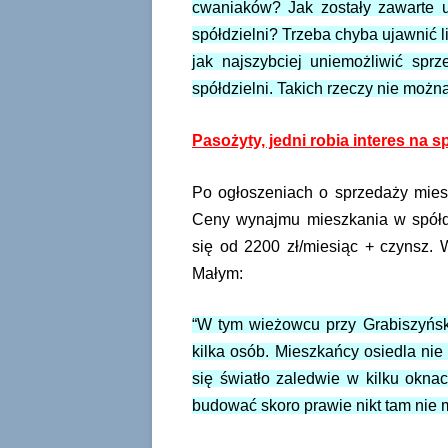
cwaniaków? Jak zostały zawarte 
spółdzielni? Trzeba chyba ujawnić l
jak najszybciej uniemożliwić spr
spółdzielni. Takich rzeczy nie możn
Pasożyty, jedni robia interes na 
Po ogłoszeniach o sprzedaży mies
Ceny wynajmu mieszkania w spółdz
się od 2200 zł/miesiąc + czynsz. 
Małym:
“W tym wieżowcu przy Grabiszyńsk
kilka osób. Mieszkańcy osiedla ni
się światło zaledwie w kilku okna
budować skoro prawie nikt tam nie 