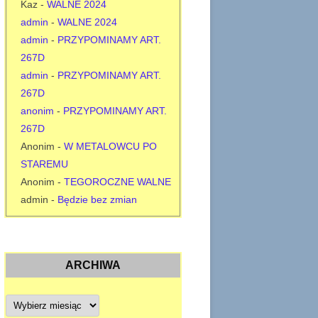
Kaz
-
WALNE 2024
admin
-
WALNE 2024
admin
-
PRZYPOMINAMY ART.
267D
admin
-
PRZYPOMINAMY ART.
267D
anonim
-
PRZYPOMINAMY ART.
267D
Anonim
-
W METALOWCU PO
STAREMU
Anonim
-
TEGOROCZNE WALNE
admin
-
Będzie bez zmian
ARCHIWA
A
r