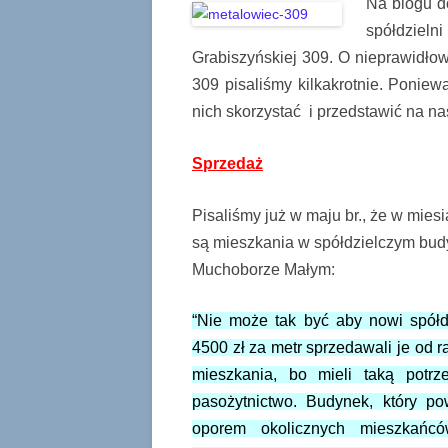
Na blogu d
spółdzielni
Grabiszyńskiej 309. O nieprawidł
309 pisaliśmy kilkakrotnie. Ponie
nich skorzystać i przedstawić na nas
Sprzedaż
Pisaliśmy już w maju br., że w mies
są mieszkania w spółdzielczym budyn
Muchoborze Małym:
“Nie może tak być aby nowi spółdz
4500 zł za metr sprzedawali je od ra
mieszkania, bo mieli taką potrz
pasożytnictwo. Budynek, który p
oporem okolicznych mieszkańcó