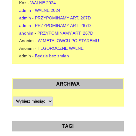
Kaz
-
WALNE 2024
admin
-
WALNE 2024
admin
-
PRZYPOMINAMY ART. 267D
admin
-
PRZYPOMINAMY ART. 267D
anonim
-
PRZYPOMINAMY ART. 267D
Anonim
-
W METALOWCU PO STAREMU
Anonim
-
TEGOROCZNE WALNE
admin
-
Będzie bez zmian
ARCHIWA
A
r
c
h
i
w
a
TAGI