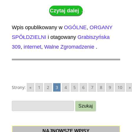
Czytaj dalej
→
Wpis opublikowany w
OGÓLNE
,
ORGANY
SPÓŁDZIELNI
i otagowany
Grabiszyńska
309
,
internet
,
Walne Zgromadzenie
.
Strony:
«
1
2
3
4
5
6
7
8
9
10
»
S
z
u
k
NAJNOWSZE WPISY