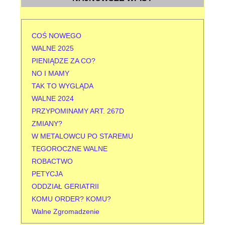
a
j
:
COŚ NOWEGO
WALNE 2025
PIENIĄDZE ZA CO?
NO I MAMY
TAK TO WYGLĄDA
WALNE 2024
PRZYPOMINAMY ART. 267D
ZMIANY?
W METALOWCU PO STAREMU
TEGOROCZNE WALNE
ROBACTWO
PETYCJA
ODDZIAŁ GERIATRII
KOMU ORDER? KOMU?
Walne Zgromadzenie